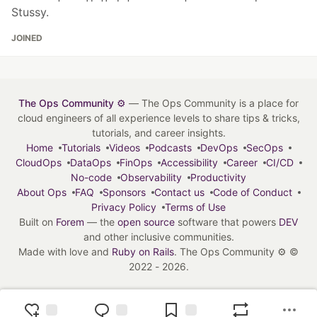
Stussy.
JOINED
The Ops Community ⚙️
— The Ops Community is a place for
cloud engineers of all experience levels to share tips & tricks,
tutorials, and career insights.
Home
Tutorials
Videos
Podcasts
DevOps
SecOps
CloudOps
DataOps
FinOps
Accessibility
Career
CI/CD
No-code
Observability
Productivity
About Ops
FAQ
Sponsors
Contact us
Code of Conduct
Privacy Policy
Terms of Use
Built on
Forem
— the
open source
software that powers
DEV
and other inclusive communities.
Made with love and
Ruby on Rails
. The Ops Community ⚙️
©
2022 - 2026.