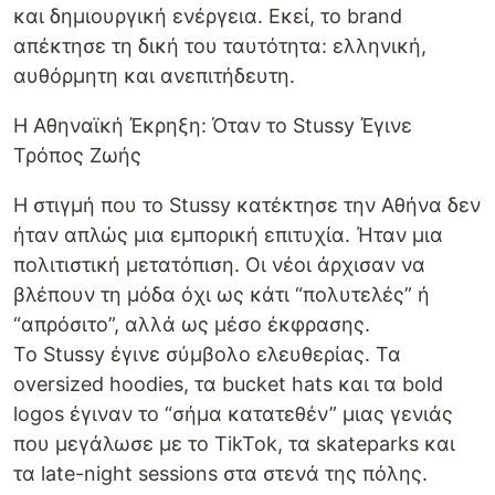
και δημιουργική ενέργεια. Εκεί, το brand
απέκτησε τη δική του ταυτότητα: ελληνική,
αυθόρμητη και ανεπιτήδευτη.
Η Αθηναϊκή Έκρηξη: Όταν το Stussy Έγινε
Τρόπος Ζωής
Η στιγμή που το Stussy κατέκτησε την Αθήνα δεν
ήταν απλώς μια εμπορική επιτυχία. Ήταν μια
πολιτιστική μετατόπιση. Οι νέοι άρχισαν να
βλέπουν τη μόδα όχι ως κάτι “πολυτελές” ή
“απρόσιτο”, αλλά ως μέσο έκφρασης.
Το Stussy έγινε σύμβολο ελευθερίας. Τα
oversized hoodies, τα bucket hats και τα bold
logos έγιναν το “σήμα κατατεθέν” μιας γενιάς
που μεγάλωσε με το TikTok, τα skateparks και
τα late-night sessions στα στενά της πόλης.