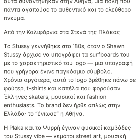
αυτά συναντήθηκαν στην Αθήνα, μια πόλη που
πάντα αγαπούσε το αυθεντικό και το ελεύθερο
πνεύμα.
Από την Καλιφόρνια στα Στενά της Πλάκας
Το Stussy γεννήθηκε στα ‘80s, όταν ο Shawn
Stussy άρχισε να υπογράφει τα surfboards του
με το χαρακτηριστικό του logo — μια υπογραφή
που γρήγορα έγινε παγκόσμιο σύμβολο.
Χρόνια αργότερα, αυτό το logo βρέθηκε πάνω σε
φούτερ, t-shirts και καπέλα που φορούσαν
Έλληνες skaters, μουσικοί και fashion
enthusiasts. Το brand δεν ήρθε απλώς στην
Ελλάδα∙ το “ένιωσε” η Αθήνα.
Η Plaka και το Ψυρρή έγιναν φυσικοί καμβάδες
του Stussy vibe — γεμάτοι street art, μουσική