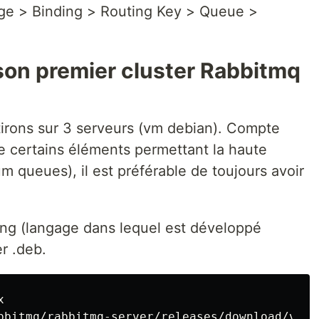
ge > Binding > Routing Key > Queue >
son premier cluster Rabbitmq
irons sur 3 serveurs (vm debian). Compte
de certains éléments permettant la haute
m queues), il est préférable de toujours avoir
ng (langage dans lequel est développé
r .deb.


bbitmq/rabbitmq-server/releases/download/v3.9