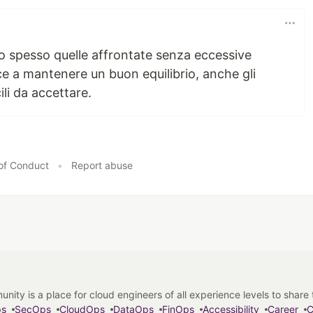
ono spesso quelle affrontate senza eccessive
ce a mantenere un buon equilibrio, anche gli
ili da accettare.
of Conduct
•
Report abuse
y is a place for cloud engineers of all experience levels to share tip
ps
SecOps
CloudOps
DataOps
FinOps
Accessibility
Career
C