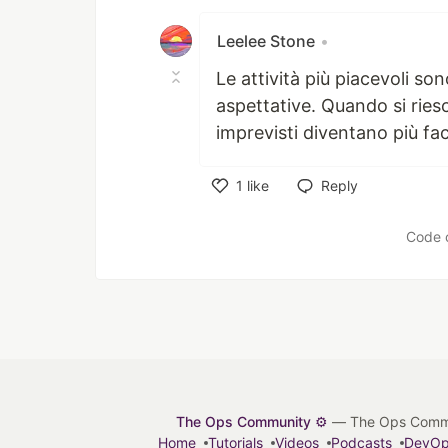
Like
Leelee Stone
•
Le attività più piacevoli s
aspettative. Quando si ries
imprevisti diventano più fac
1
like
Reply
Like
Code 
The Ops Community ⚙️
— The Ops Communit
Home
Tutorials
Videos
Podcasts
DevO