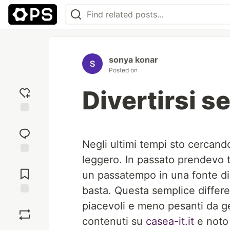
sonya konar
Posted on
Divertirsi 
Add
reaction
Negli ultimi tempi sto cercan
leggero. In passato prendevo t
Jump to
Comments
un passatempo in una fonte di 
basta. Questa semplice differe
Save
piacevoli e meno pesanti da ge
contenuti su
casea-it.it
e noto 