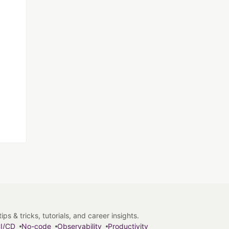
s & tricks, tutorials, and career insights.
I/CD
No-code
Observability
Productivity