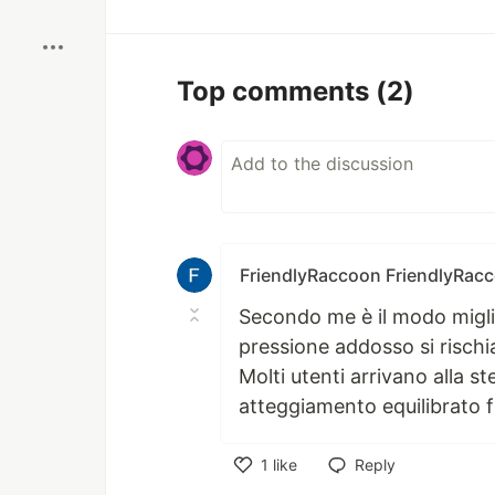
Boost
Top comments
(2)
FriendlyRaccoon FriendlyRac
Secondo me è il modo miglio
pressione addosso si rischia 
Molti utenti arrivano alla 
atteggiamento equilibrato f
1
like
Reply