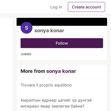
Log in
Create account
sonya konar
Follow
JOINED
More from
sonya konar
Trovare il proprio equilibrio
Амралтын өдрөөр цагийг үр дүнтэй
өнгөрөөх ямар зөвлөгөө байна?