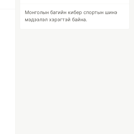
Монголын багийн кибер спортын шинэ
мэдээлэл хэрэгтэй байна.