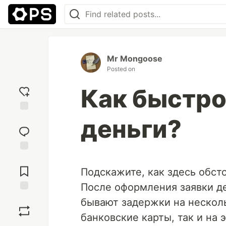
Mr Mongoose
Posted on
Как быстро
деньги?
Add
reaction
Jump to
Comments
Подскажите, как здесь обст
После оформления заявки д
Save
бывают задержки на несколь
банковские карты, так и на