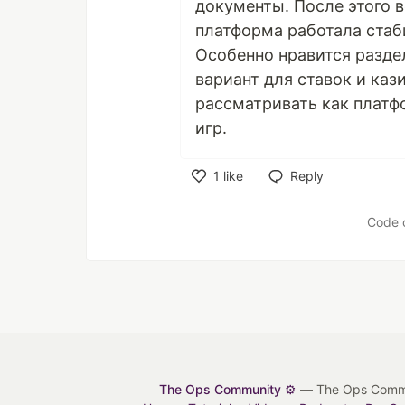
документы. После этого 
платформа работала стаби
Особенно нравится раздел
вариант для ставок и каз
рассматривать как платф
игр.
1
like
Reply
Like
Code 
The Ops Community ⚙️
— The Ops Communit