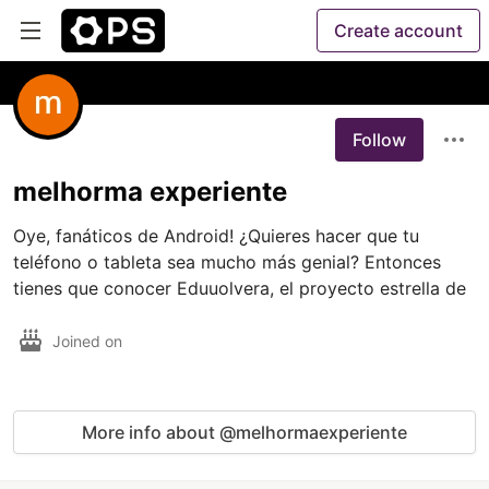
Create account
Follow
melhorma experiente
Oye, fanáticos de Android! ¿Quieres hacer que tu 
teléfono o tableta sea mucho más genial? Entonces 
tienes que conocer Eduuolvera, el proyecto estrella de
Joined on
More info about @melhormaexperiente