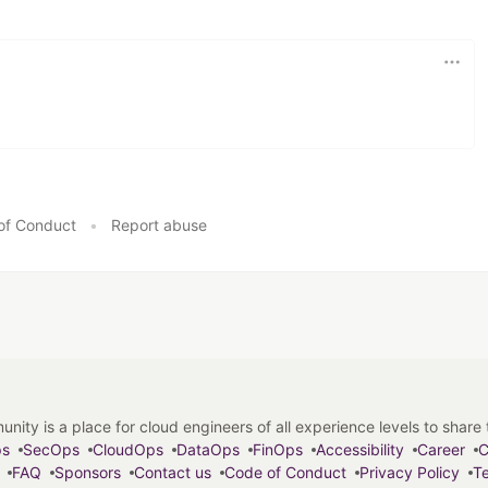
of Conduct
•
Report abuse
y is a place for cloud engineers of all experience levels to share tip
ps
SecOps
CloudOps
DataOps
FinOps
Accessibility
Career
C
FAQ
Sponsors
Contact us
Code of Conduct
Privacy Policy
Te