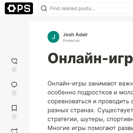
Josh Adair
Posted on
Онлайн-иг
Add
reaction
Онлайн-игры занимают важн
особенно подростков и мол
соревноваться и проводить 
Jump to
Comments
разных странах. Существуе
стратегии, шутеры, спортив
Save
Многие игры помогают разви