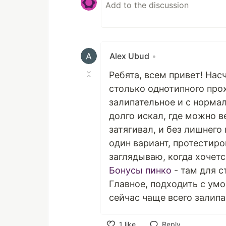
Alex Ubud
•
Ребята, всем привет! Нас
столько однотипного прох
залипательное и с норма
долго искал, где можно в
затягивал, и без лишнего 
один вариант, протестиро
заглядываю, когда хочетс
Бонусы пинко
- там для с
Главное, подходить с умо
сейчас чаще всего залипа
1
like
Reply