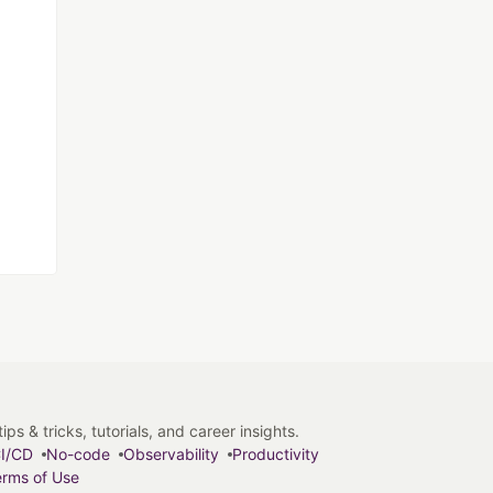
s & tricks, tutorials, and career insights.
I/CD
No-code
Observability
Productivity
rms of Use