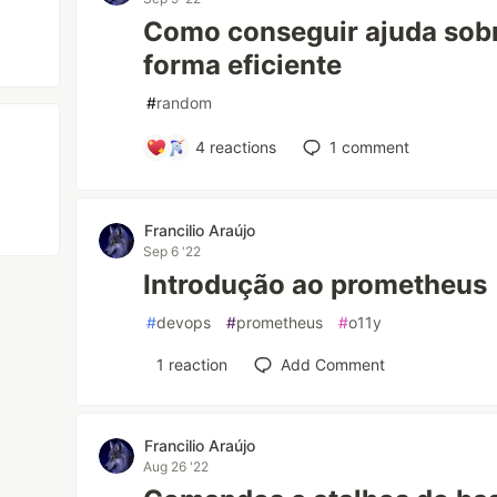
Como conseguir ajuda sobre
forma eficiente
#
random
4
reactions
1
comment
Francilio Araújo
Sep 6 '22
Introdução ao prometheus
#
devops
#
prometheus
#
o11y
1
reaction
Add Comment
Francilio Araújo
Aug 26 '22