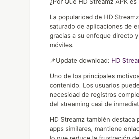
¿Por Qué HD Streamz APK es T
La popularidad de HD Streamz
saturado de aplicaciones de e
gracias a su enfoque directo y
móviles.
📌Update download:
HD Stre
Uno de los principales motivos
contenido. Los usuarios puede
necesidad de registros complej
del streaming casi de inmedia
HD Streamz también destaca po
apps similares, mantiene enla
lo que reduce la frustración d