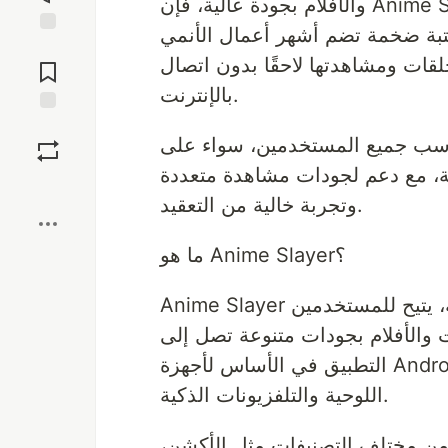
والأفلام بجودة عالية، فإن Anime Slayer يعد من أفضل تطبيقات بث الأنمي المتوفرة
تبة ضخمة تضم أشهر أعمال الأنمي
Jump to
حلقات ومشاهدتها لاحقًا بدون اتصال
Comments
بالإنترنت.
Save
ناسب جميع المستخدمين، سواء على
كية، مع دعم لجودات مشاهدة متعددة
Boost
وتجربة خالية من التعقيد.
ما هو Anime Slayer؟
Anime Slayer هو تطبيق متخصص في بث الأنمي باللغة العربية، يتيح للمستخدمين
بجودات متنوعة تصل إلى HD وFull HD. تم تطوير
التطبيق في الأساس لأجهزة Android، لكنه يعمل أيضًا على iPhone والكمبيوتر والأجهزة
اللوحية والتلفزيونات الذكية.
 من مختلف التصنيفات مثل الأكشن،