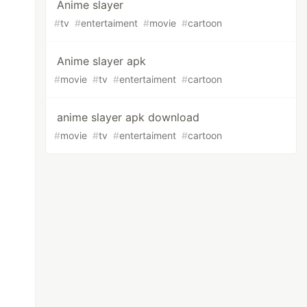
Anime slayer
#
tv
#
entertaiment
#
movie
#
cartoon
Anime slayer apk
#
movie
#
tv
#
entertaiment
#
cartoon
anime slayer apk download
#
movie
#
tv
#
entertaiment
#
cartoon