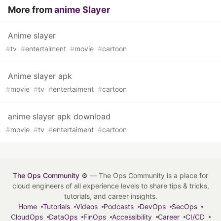
More from
anime Slayer
Anime slayer
#
tv
#
entertaiment
#
movie
#
cartoon
Anime slayer apk
#
movie
#
tv
#
entertaiment
#
cartoon
anime slayer apk download
#
movie
#
tv
#
entertaiment
#
cartoon
The Ops Community ⚙️
— The Ops Community is a place for
cloud engineers of all experience levels to share tips & tricks,
tutorials, and career insights.
Home
Tutorials
Videos
Podcasts
DevOps
SecOps
CloudOps
DataOps
FinOps
Accessibility
Career
CI/CD