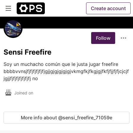
Create account
Follow
Sensi Freefire
Soy un muchacho común que le justa jugar freefire 
bbbbvvnsjfjfjfjfjfjfjgjjgjgjgjgjgjvkmgfkjfkgjgjfkfjfjjfjfjcjcjf
jgjjfjfjfjfjfjfjfj no
Joined on
More info about @sensi_freefire_71059e