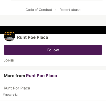
Code of Conduct
•
Report abuse
Runt Poe Placa
Follow
JOINED
More from
Runt Poe Placa
Runt Por Placa
#
newrelic