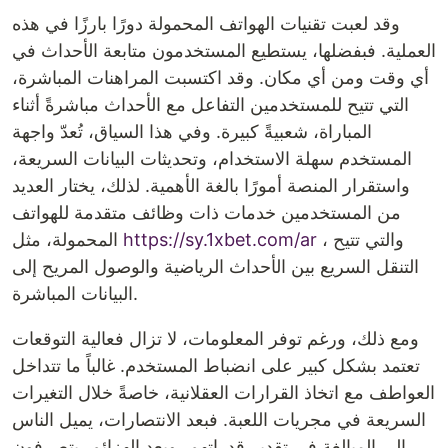
وقد لعبت تقنيات الهواتف المحمولة دورًا بارزًا في هذه
العملية. فبفضلها، يستطيع المستخدمون متابعة الأحداث في
أي وقت ومن أي مكان. وقد اكتسبت المراهنات المباشرة،
التي تتيح للمستخدمين التفاعل مع الأحداث مباشرةً أثناء
المباراة، شعبيةً كبيرة. وفي هذا السياق، تُعدّ واجهة
المستخدم سهلة الاستخدام، وتحديثات البيانات السريعة،
واستقرار المنصة أمورًا بالغة الأهمية. لذلك، يختار العديد
من المستخدمين خدمات ذات وظائف متقدمة للهواتف
، والتي تتيح
https://sy.1xbet.com/ar
المحمولة، مثل
التنقل السريع بين الأحداث الرياضية والوصول المريح إلى
البيانات المباشرة.
ومع ذلك، ورغم توفر المعلومات، لا تزال فعالية التوقعات
تعتمد بشكل كبير على انضباط المستخدم. غالباً ما تتداخل
العواطف مع اتخاذ القرارات العقلانية، خاصةً خلال التغيرات
السريعة في مجريات اللعبة. فبعد الانتصارات، يميل الناس
إلى المبالغة في تقدير قدراتهم، وبعد الهزائم، يتصرفون