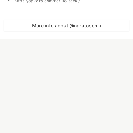
https://apkeira.com/naruto-senki/
More info about @narutosenki