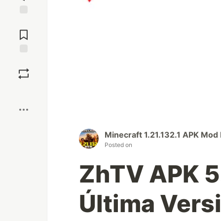
Jump to
Comments
Save
Boost
Minecraft 1.21.132.1 APK Mod
Posted on
ZhTV APK 5.
Última Vers