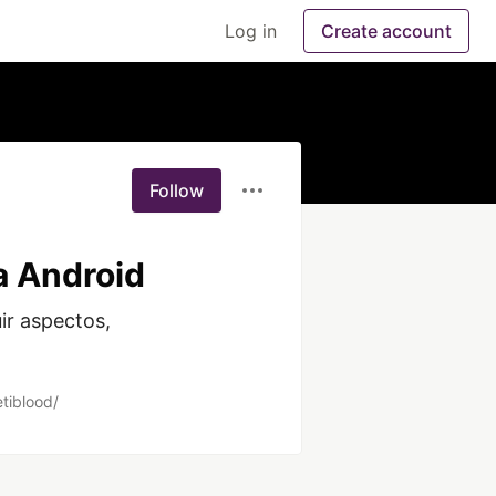
Log in
Create account
Follow
a Android
r aspectos, 
etiblood/