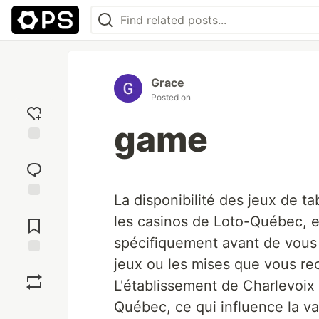
Grace
Posted on
game
Add
reaction
La disponibilité des jeux de ta
Jump to
les casinos de Loto-Québec, et
Comments
spécifiquement avant de vous 
jeux ou les mises que vous re
Save
L'établissement de Charlevoix 
Québec, ce qui influence la var
Boost