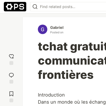
Gabriel
Posted on
tchat gratui
communicat
Add
frontières
reaction
Jump to
Comments
Introduction
Dans un monde où les échang