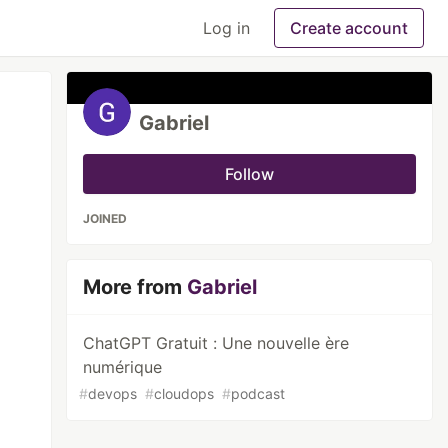
Log in
Create account
Gabriel
Follow
JOINED
More from
Gabriel
ChatGPT Gratuit : Une nouvelle ère
numérique
#
devops
#
cloudops
#
podcast