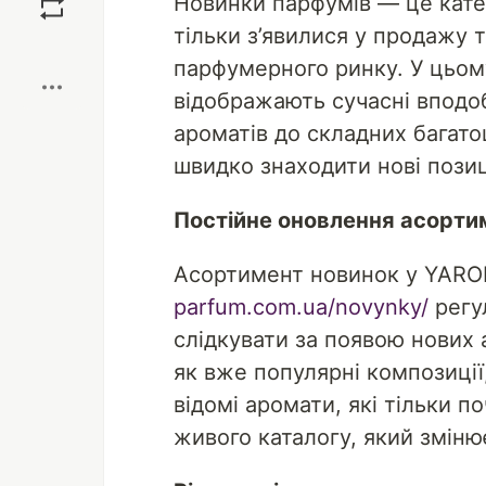
Новинки парфумів — це катег
тільки з’явилися у продажу 
Boost
парфумерного ринку. У цьому
відображають сучасні вподоб
ароматів до складних багат
швидко знаходити нові пози
Постійне оновлення асорти
Асортимент новинок у YA
parfum.com.ua/novynky/
регу
слідкувати за появою нових 
як вже популярні композиції
відомі аромати, які тільки п
живого каталогу, який зміню