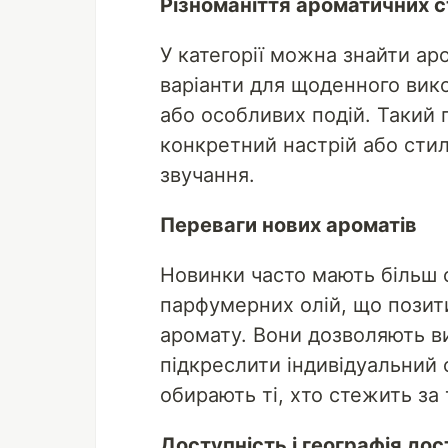
Різноманіття ароматичних с
У категорії можна знайти ар
варіанти для щоденного вико
або особливих подій. Такий 
конкретний настрій або ст
звучання.
Переваги нових ароматів
Новинки часто мають більш 
парфумерних олій, що позити
аромату. Вони дозволяють в
підкреслити індивідуальний 
обирають ті, хто стежить за
Доступність і географія до