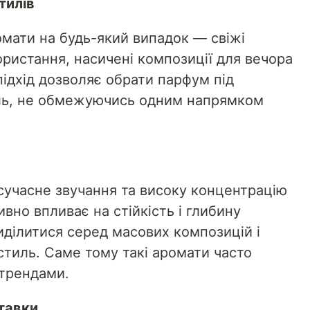
тилів
омати на будь-який випадок — свіжі
ристання, насичені композиції для вечора
підхід дозволяє обрати парфум під
иль, не обмежуючись одним напрямком
сучасне звучання та високу концентрацію
вно впливає на стійкість і глибину
иділитися серед масових композицій і
стиль. Саме тому такі аромати часто
 трендами.
ставки