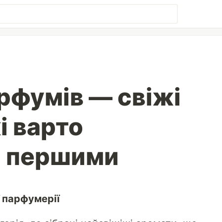
рфумів — свіжі
і варто
и першими
 парфумерії