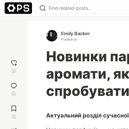
Emily Backer
Posted on
Новинки па
аромати, як
Add
reaction
спробуват
Jump to
Comments
Актуальний розділ сучасної
Save