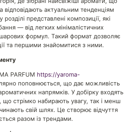
орія, де зібрані найсвіжіші аромати, що
та відповідають актуальним тенденціям
 розділі представлені композиції, які
ання — від легких мінімалістичних
ошарових формул. Такий формат дозволяє
ції та першими знайомитися з ними.
менту
ROMA PARFUM
https://yaroma-
лярно поповнюється, що дає можливість
ароматичних напрямків. У добірку входять
, що стрімко набирають увагу, так і менш
очинають свій шлях. Це створює відчуття
ється разом із трендами.