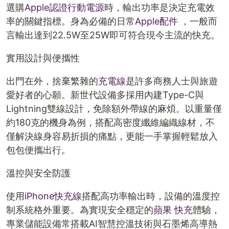
選購
Apple認證行動電源
時，輸出功率是決定充電效
率的關鍵指標。身為必備的日常
Apple配件
，一般而
言輸出達到22.5W至25W即可符合現今主流的快充。
實用設計與便攜性
出門在外，捨棄繁雜的
充電線
是許多商務人士與旅遊
愛好者的心願。新世代設備多採用內建Type-C與
Lightning雙線設計，免除額外帶線的麻煩。以重量僅
約180克的機身為例，搭配高密度纖維編織線材，不
僅解決線身容易折損的痛點，更能一手掌握輕鬆放入
包包便攜出行。
溫控與安全防護
使用
iPhone快充線
搭配高功率輸出時，設備的溫度控
制系統格外重要。為實現安全穩定的
蘋果 快充
體驗，
專業儲能設備常搭載AI智慧控溫技術與石墨烯高導熱