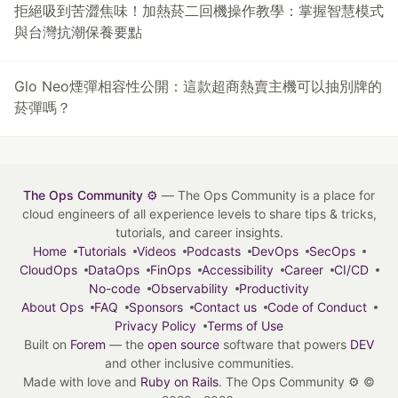
拒絕吸到苦澀焦味！加熱菸二回機操作教學：掌握智慧模式
與台灣抗潮保養要點
Glo Neo煙彈相容性公開：這款超商熱賣主機可以抽別牌的
菸彈嗎？
The Ops Community ⚙️
— The Ops Community is a place for
cloud engineers of all experience levels to share tips & tricks,
tutorials, and career insights.
Home
Tutorials
Videos
Podcasts
DevOps
SecOps
CloudOps
DataOps
FinOps
Accessibility
Career
CI/CD
No-code
Observability
Productivity
About Ops
FAQ
Sponsors
Contact us
Code of Conduct
Privacy Policy
Terms of Use
Built on
Forem
— the
open source
software that powers
DEV
and other inclusive communities.
Made with love and
Ruby on Rails
. The Ops Community ⚙️
©