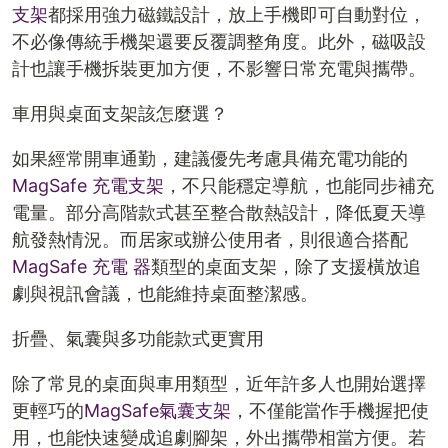
支架
都採用強力磁鐵設計，放上手機即可自動對位，
不必像傳統手機架還要反覆調整角度。此外，磁吸設
計也讓手機拆裝更加方便，不影響日常充電與攜帶。
車用與桌面支架該怎麼選？
如果經常開車通勤，建議優先考慮具備充電功能的
MagSafe 充電支架
，不只能穩定導航，也能同步補充
電量。部分高階款式甚至整合散熱設計，降低夏天導
航發熱情況。而居家或辦公使用者，則很適合搭配
MagSafe 充電 器
類型的桌面支架，除了支援橫放追
劇與視訊會議，也能維持桌面整潔感。
折疊、氣囊與多功能款式更實用
除了常見的桌面與車用類型，近年許多人也開始選擇
更輕巧的
MagSafe氣囊支架
，不僅能當作手機握把使
用，也能快速變成追劇腳架，外出攜帶相當方便。若