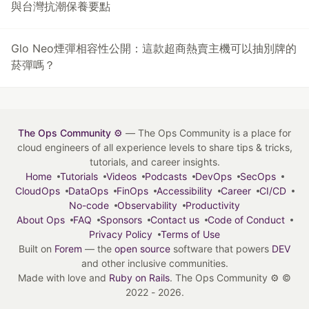
與台灣抗潮保養要點
Glo Neo煙彈相容性公開：這款超商熱賣主機可以抽別牌的
菸彈嗎？
The Ops Community ⚙️
— The Ops Community is a place for
cloud engineers of all experience levels to share tips & tricks,
tutorials, and career insights.
Home
Tutorials
Videos
Podcasts
DevOps
SecOps
CloudOps
DataOps
FinOps
Accessibility
Career
CI/CD
No-code
Observability
Productivity
About Ops
FAQ
Sponsors
Contact us
Code of Conduct
Privacy Policy
Terms of Use
Built on
Forem
— the
open source
software that powers
DEV
and other inclusive communities.
Made with love and
Ruby on Rails
. The Ops Community ⚙️
©
2022 - 2026.