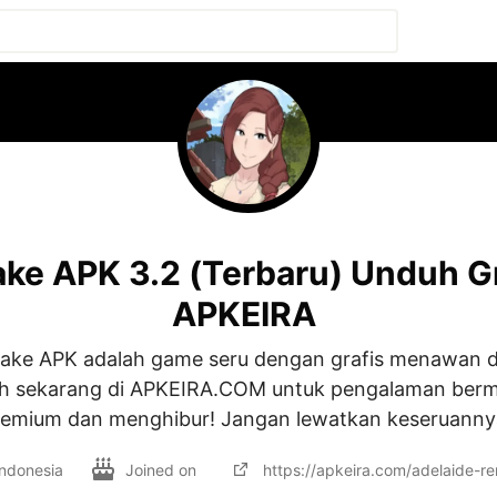
ke APK 3.2 (Terbaru) Unduh Gr
APKEIRA
ake APK adalah game seru dengan grafis menawan d
h sekarang di APKEIRA.COM untuk pengalaman bermai
remium dan menghibur! Jangan lewatkan keseruannya
Indonesia
Joined on
https://apkeira.com/adelaide-r