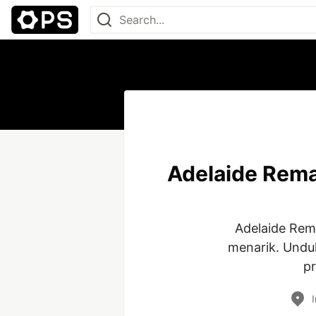
Adelaide Rema
Adelaide Rem
menarik. Undu
p