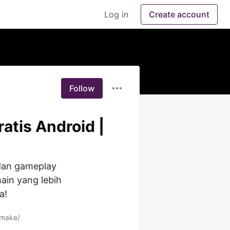
Log in
Create account
Follow
atis Android |
an gameplay 
n yang lebih 
! 
emake/